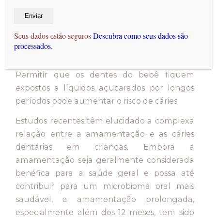
primeiro dente, que pode ocorrer já aos 3
meses de idade. No entanto, é importante
Seus dados estão seguros
Descubra como seus dados são
lembrar que o leite materno contém
processados.
açúcares, assim como a fórmula, e ambos
podem criar um ambiente oral mais ácido.
Permitir que os dentes do bebê fiquem
expostos a líquidos açucarados por longos
períodos pode aumentar o risco de cáries.
Estudos recentes têm elucidado a complexa
relação entre a amamentação e as cáries
dentárias em crianças. Embora a
amamentação seja geralmente considerada
benéfica para a saúde geral e possa até
contribuir para um microbioma oral mais
saudável, a amamentação prolongada,
especialmente além dos 12 meses, tem sido