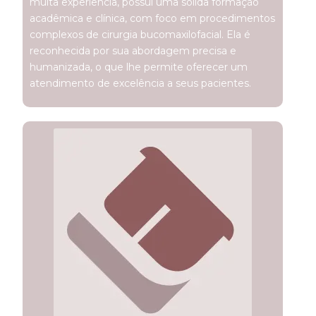
muita experiência, possui uma sólida formação
acadêmica e clínica, com foco em procedimentos
complexos de cirurgia bucomaxilofacial. Ela é
reconhecida por sua abordagem precisa e
humanizada, o que lhe permite oferecer um
atendimento de excelência a seus pacientes.