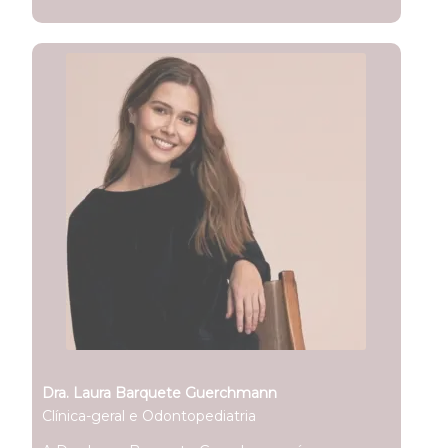
Dra. Laura Barquete Guerchmann
Clínica-geral e Odontopediatria