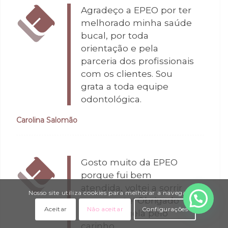
Agradeço a EPEO por ter
melhorado minha saúde
bucal, por toda
orientação e pela
parceria dos profissionais
com os clientes. Sou
grata a toda equipe
odontológica.
Carolina Salomão
Gosto muito da EPEO
porque fui bem
atendida, voltei a sorrir
Nosso site utiliza cookies para melhorar a navegação.
novamente! Obrigado
Aceitar
Não aceitar
Configurações
Dra. Elizângela pelo
carinho.