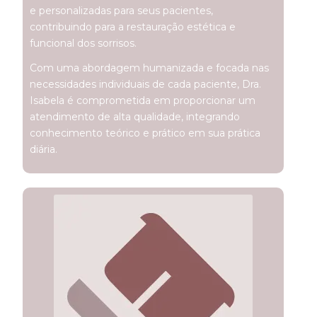
e personalizadas para seus pacientes,
contribuindo para a restauração estética e
funcional dos sorrisos.
Com uma abordagem humanizada e focada nas
necessidades individuais de cada paciente, Dra.
Isabela é comprometida em proporcionar um
atendimento de alta qualidade, integrando
conhecimento teórico e prático em sua prática
diária.