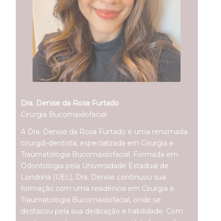
Dra. Denise da Rosa Furtado
Cirurgia Bucomaxilofacial
A Dra. Denise da Rosa Furtado é uma renomada
cirurgiã-dentista, especializada em Cirurgia e
Traumatologia Bucomaxilofacial. Formada em
Odontologia pela Universidade Estadual de
Londrina (UEL), Dra. Denise continuou sua
formação com uma residência em Cirurgia e
Traumatologia Bucomaxilofacial, onde se
destacou pela sua dedicação e habilidade. Com