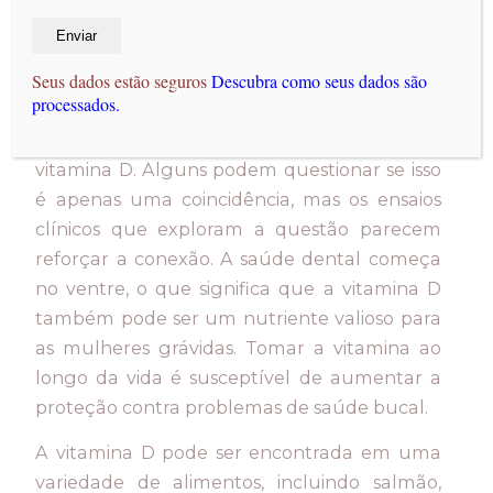
mostrado que a cárie dentária e tardia
dentição são mais prováveis de ocorrer em
crianças que são deficientes em vitamina D.
Seus dados estão seguros
Descubra como seus dados são
processados.
Aumentos na cárie dentária ao longo dos
anos têm paralelo decréscimos nos níveis de
vitamina D. Alguns podem questionar se isso
é apenas uma coincidência, mas os ensaios
clínicos que exploram a questão parecem
reforçar a conexão. A saúde dental começa
no ventre, o que significa que a vitamina D
também pode ser um nutriente valioso para
as mulheres grávidas. Tomar a vitamina ao
longo da vida é susceptível de aumentar a
proteção contra problemas de saúde bucal.
A vitamina D pode ser encontrada em uma
variedade de alimentos, incluindo salmão,